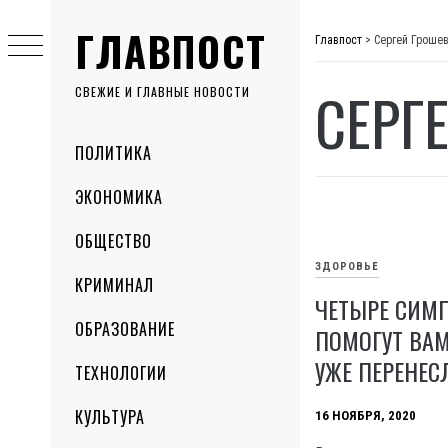
Skip
ГЛАВПОСТ
to
Главпост
>
Сергей Гроше
content
СЕРГ
СВЕЖИЕ И ГЛАВНЫЕ НОВОСТИ
Primary
ПОЛИТИКА
Menu
ЭКОНОМИКА
ОБЩЕСТВО
ЗДОРОВЬЕ
КРИМИНАЛ
ЧЕТЫРЕ СИМП
ОБРАЗОВАНИЕ
ПОМОГУТ ВАМ
УЖЕ ПЕРЕНЕС
ТЕХНОЛОГИИ
КУЛЬТУРА
16 НОЯБРЯ, 2020