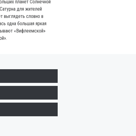
ольших планет Солнечной
Сатурна для жителей
т выглядеть словно в
ась одна большая яркая
азывают «Вифлеемской»
ой».