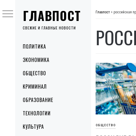
Skip
ГЛАВПОСТ
to
Главпост
>
российская п
content
РОСС
СВЕЖИЕ И ГЛАВНЫЕ НОВОСТИ
Primary
ПОЛИТИКА
Menu
ЭКОНОМИКА
ОБЩЕСТВО
КРИМИНАЛ
ОБРАЗОВАНИЕ
ТЕХНОЛОГИИ
КУЛЬТУРА
ОБЩЕСТВО