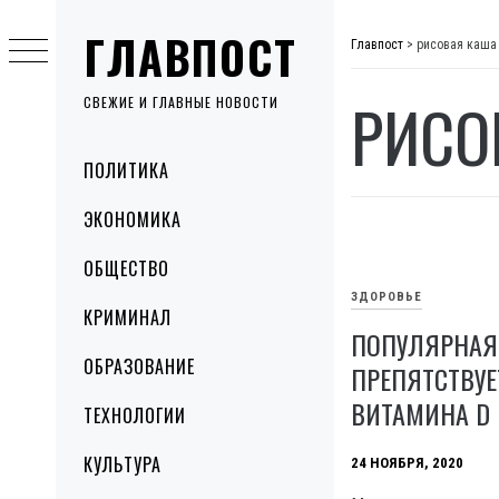
Skip
ГЛАВПОСТ
to
Главпост
>
рисовая каша
content
РИСО
СВЕЖИЕ И ГЛАВНЫЕ НОВОСТИ
Primary
ПОЛИТИКА
Menu
ЭКОНОМИКА
ОБЩЕСТВО
ЗДОРОВЬЕ
КРИМИНАЛ
ПОПУЛЯРНАЯ
ОБРАЗОВАНИЕ
ПРЕПЯТСТВУЕ
ВИТАМИНА D 
ТЕХНОЛОГИИ
КУЛЬТУРА
24 НОЯБРЯ, 2020