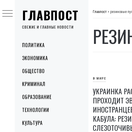
Skip
ГЛАВПОСТ
to
Главпост
>
резиновые пу
content
РЕЗИ
СВЕЖИЕ И ГЛАВНЫЕ НОВОСТИ
Primary
ПОЛИТИКА
Menu
ЭКОНОМИКА
ОБЩЕСТВО
В МИРЕ
КРИМИНАЛ
УКРАИНКА РА
ОБРАЗОВАНИЕ
ПРОХОДИТ Э
ИНОСТРАНЦЕВ
ТЕХНОЛОГИИ
КАБУЛА: РЕЗ
КУЛЬТУРА
СЛЕЗОТОЧИВЫ