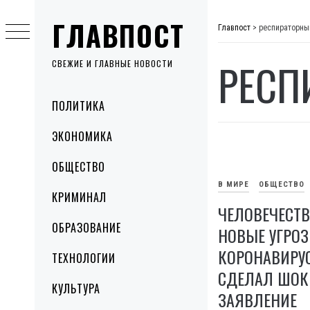
Skip
ГЛАВПОСТ
to
Главпост
>
респираторны
content
РЕСП
СВЕЖИЕ И ГЛАВНЫЕ НОВОСТИ
Primary
ПОЛИТИКА
Menu
ЭКОНОМИКА
ОБЩЕСТВО
В МИРЕ
ОБЩЕСТВО
КРИМИНАЛ
ЧЕЛОВЕЧЕСТВ
ОБРАЗОВАНИЕ
НОВЫЕ УГРО
КОРОНАВИРУС
ТЕХНОЛОГИИ
СДЕЛАЛ ШОК
КУЛЬТУРА
ЗАЯВЛЕНИЕ