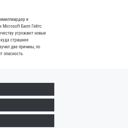
тимиллиардер и
 Microsoft Билл Гейтс
вечеству угрожают новые
 куда страшнее
вучил две причины, по
т опасность.