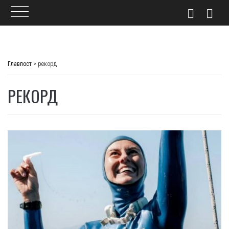
Skip
to
Главпост
>
рекорд
content
РЕКОРД