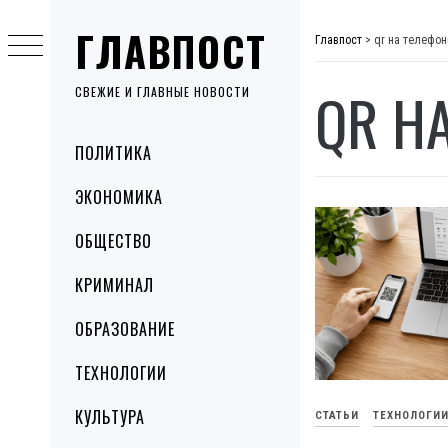
Skip
ГЛАВПОСТ
to
Главпост
>
qr на телефон
content
QR Н
СВЕЖИЕ И ГЛАВНЫЕ НОВОСТИ
Primary
ПОЛИТИКА
Menu
ЭКОНОМИКА
ОБЩЕСТВО
КРИМИНАЛ
ОБРАЗОВАНИЕ
ТЕХНОЛОГИИ
КУЛЬТУРА
СТАТЬИ
ТЕХНОЛОГИ