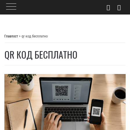
Skip
to
Главпост
>
qr код бесплатно
content
QR КОД БЕСПЛАТНО