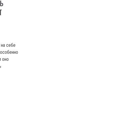
Ь
Т
 на себе
 особенно
и оно
ь