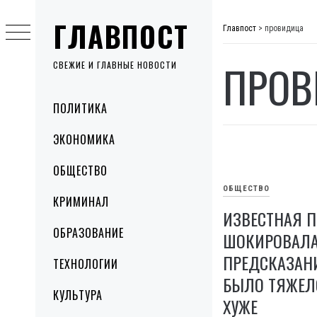
Skip
ГЛАВПОСТ
to
Главпост
>
провидица
content
ПРОВ
СВЕЖИЕ И ГЛАВНЫЕ НОВОСТИ
Primary
ПОЛИТИКА
Menu
ЭКОНОМИКА
ОБЩЕСТВО
ОБЩЕСТВО
КРИМИНАЛ
ИЗВЕСТНАЯ 
ОБРАЗОВАНИЕ
ШОКИРОВАЛ
ПРЕДСКАЗАНИ
ТЕХНОЛОГИИ
БЫЛО ТЯЖЕЛО
КУЛЬТУРА
ХУЖЕ