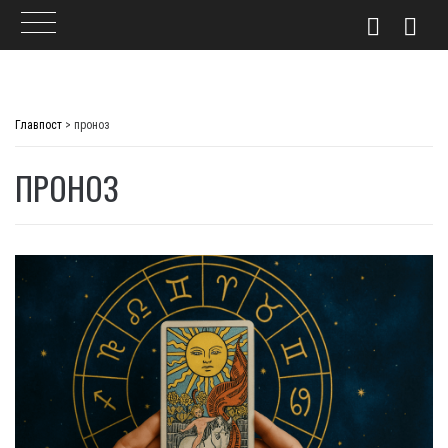
Skip
to
Главпост
>
проноз
content
ПРОНОЗ