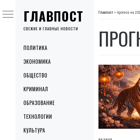
Skip
ГЛАВПОСТ
to
Главпост
>
прогноз на 20
content
ПРОГ
СВЕЖИЕ И ГЛАВНЫЕ НОВОСТИ
Primary
ПОЛИТИКА
Menu
ЭКОНОМИКА
ОБЩЕСТВО
КРИМИНАЛ
ОБРАЗОВАНИЕ
ТЕХНОЛОГИИ
КУЛЬТУРА
РАЗНОЕ