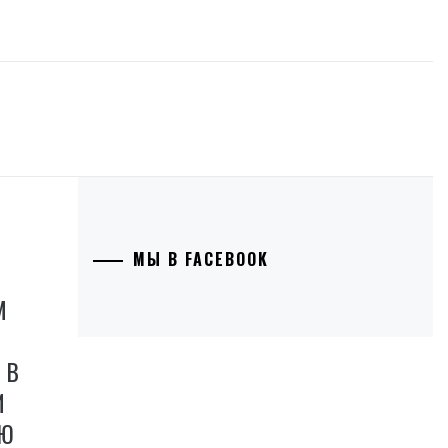
МЫ В FACEBOOK
М
 В
И
УЮ