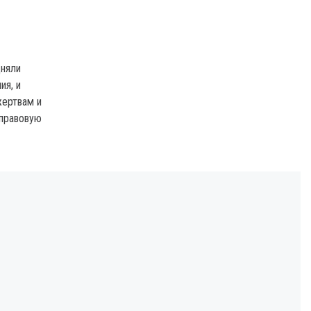
дняли
ия, и
жертвам и
 правовую