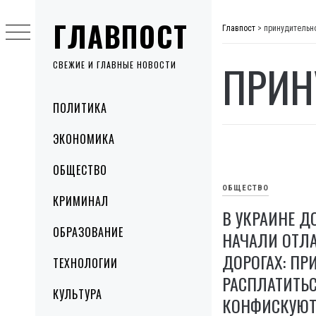
Skip
ГЛАВПОСТ
to
Главпост
>
принудительн
content
ПРИН
СВЕЖИЕ И ГЛАВНЫЕ НОВОСТИ
Primary
ПОЛИТИКА
Menu
ЭКОНОМИКА
ОБЩЕСТВО
ОБЩЕСТВО
КРИМИНАЛ
В УКРАИНЕ 
ОБРАЗОВАНИЕ
НАЧАЛИ ОТЛ
ДОРОГАХ: П
ТЕХНОЛОГИИ
РАСПЛАТИТЬ
КУЛЬТУРА
КОНФИСКУЮТ