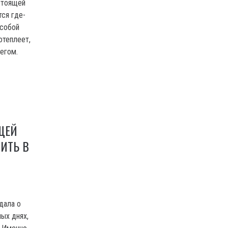
стоящей
тся где-
 собой
отеплеет,
егом.
ЩЕЙ
ИТЬ В
дала о
лых днях,