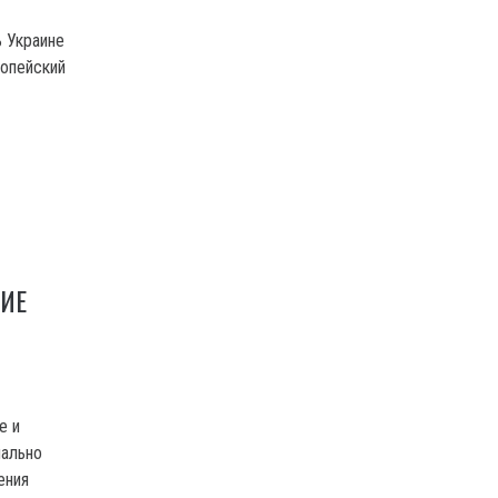
ь Украине
ропейский
ИЕ
е и
иально
ения