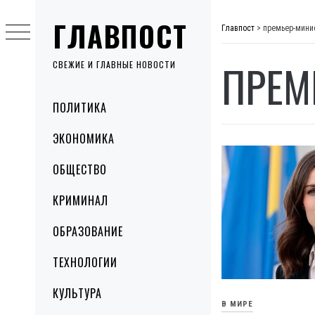
Skip
ГЛАВПОСТ
to
Главпост
>
премьер-мини
content
ПРЕМ
СВЕЖИЕ И ГЛАВНЫЕ НОВОСТИ
Primary
ПОЛИТИКА
Menu
ЭКОНОМИКА
ОБЩЕСТВО
КРИМИНАЛ
ОБРАЗОВАНИЕ
ТЕХНОЛОГИИ
КУЛЬТУРА
В МИРЕ