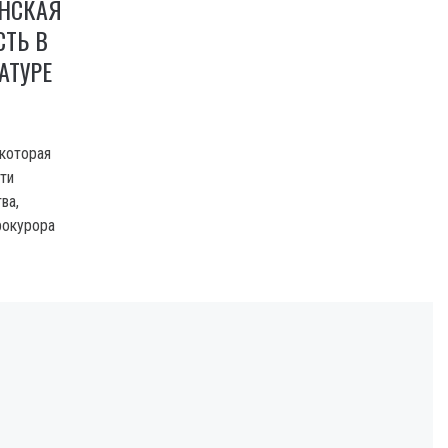
НСКАЯ
ТЬ В
АТУРЕ
которая
ти
ва,
рокурора