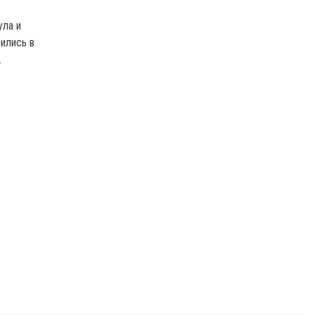
ула и
ились в
.