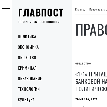
Skip
ГЛАВПОСТ
to
Главпост
>
Право на вла
content
ПРАВ
СВЕЖИЕ И ГЛАВНЫЕ НОВОСТИ
Primary
ПОЛИТИКА
Menu
ЭКОНОМИКА
ОБЩЕСТВО
ОБЩЕСТВО
КРИМИНАЛ
«1+1» ПРИТА
ОБРАЗОВАНИЕ
БАНКОВОЙ НА
ПОЛИТИЧЕСК
ТЕХНОЛОГИИ
КУЛЬТУРА
26 МАРТА, 2021