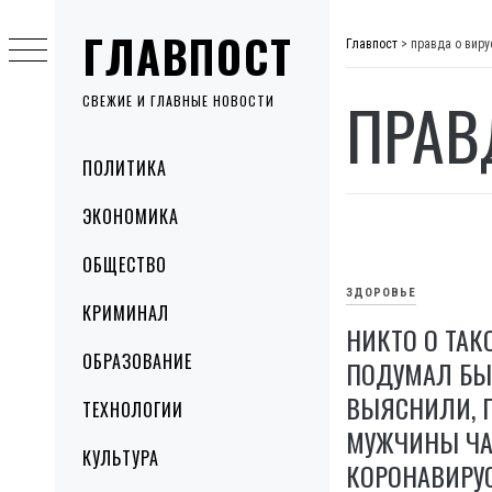
Skip
ГЛАВПОСТ
to
Главпост
>
правда о виру
content
ПРАВ
СВЕЖИЕ И ГЛАВНЫЕ НОВОСТИ
Primary
ПОЛИТИКА
Menu
ЭКОНОМИКА
ОБЩЕСТВО
ЗДОРОВЬЕ
КРИМИНАЛ
НИКТО О ТАК
ОБРАЗОВАНИЕ
ПОДУМАЛ БЫ
ВЫЯСНИЛИ, 
ТЕХНОЛОГИИ
МУЖЧИНЫ ЧА
КУЛЬТУРА
КОРОНАВИРУ