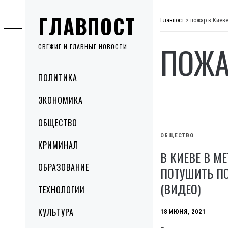
Skip
ГЛАВПОСТ
to
Главпост
>
пожар в Киев
content
ПОЖА
СВЕЖИЕ И ГЛАВНЫЕ НОВОСТИ
Primary
ПОЛИТИКА
Menu
ЭКОНОМИКА
ОБЩЕСТВО
ОБЩЕСТВО
КРИМИНАЛ
В КИЕВЕ В М
ОБРАЗОВАНИЕ
ПОТУШИТЬ П
(ВИДЕО)
ТЕХНОЛОГИИ
КУЛЬТУРА
18 ИЮНЯ, 2021