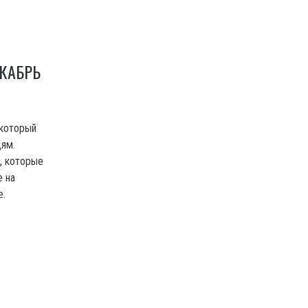
ЕКАБРЬ
 который
ям.
а, которые
е на
е.