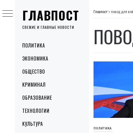
Skip
ГЛАВПОСТ
to
Главпост
>
повод для во
content
ПОВО
СВЕЖИЕ И ГЛАВНЫЕ НОВОСТИ
Primary
ПОЛИТИКА
Menu
ЭКОНОМИКА
ОБЩЕСТВО
КРИМИНАЛ
ОБРАЗОВАНИЕ
ТЕХНОЛОГИИ
КУЛЬТУРА
ПОЛИТИКА