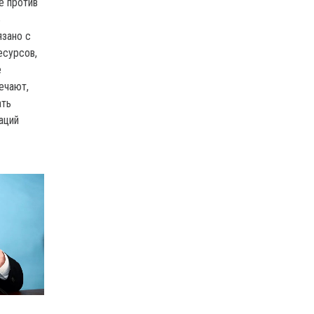
е против
ь
язано с
есурсов,
е
ечают,
ать
аций