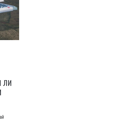
Я ЛИ
И
ай