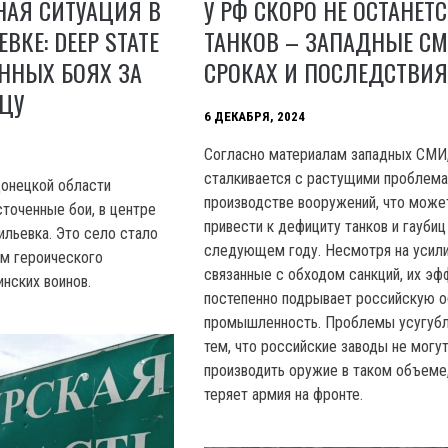
НАЯ СИТУАЦИЯ В
У РФ СКОРО НЕ ОСТАНЕТ
ВКЕ: DEEP STATE
ТАНКОВ – ЗАПАДНЫЕ СМ
ННЫХ БОЯХ ЗА
СРОКАХ И ПОСЛЕДСТВИЯ
ЦУ
6 ДЕКАБРЯ, 2024
Согласно материалам западных СМИ
сталкивается с растущими проблема
Донецкой области
производстве вооружений, что може
точенные бои, в центре
привести к дефициту танков и гаубиц
ильевка. Это село стало
следующем году. Несмотря на усили
м героического
связанные с обходом санкций, их эф
нских воинов.
постепенно подрывает российскую 
промышленность. Проблемы усугуб
тем, что российские заводы не могу
производить оружие в таком объеме,
теряет армия на фронте.