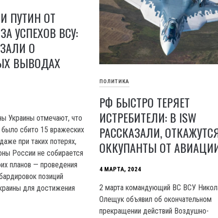
И ПУТИН ОТ
ЗА УСПЕХОВ ВСУ:
АЗАЛИ О
ЫХ ВЫВОДАХ
ПОЛИТИКА
РФ БЫСТРО ТЕРЯЕТ
ИСТРЕБИТЕЛИ: В ISW
ы Украины отмечают, что
РАССКАЗАЛИ, ОТКАЖУТС
 было сбито 15 вражеских
даже при таких потерях,
ОККУПАНТЫ ОТ АВИАЦИ
оны России не собирается
оих планов — проведения
4 МАРТА, 2024
бардировок позиций
2 марта командующий ВС ВСУ Никол
краины для достижения
Олещук объявил об окончательном
прекращении действий Воздушно-