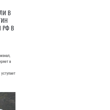
ЛИ В
ТИН
 РФ В
изнал,
еряет в
 уступает