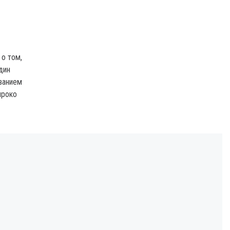
 о том,
дин
ванием
ироко