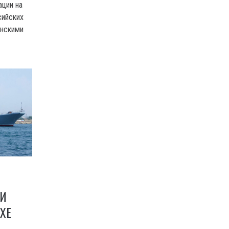
ции на
сийских
инскими
ЛИ
ХЕ