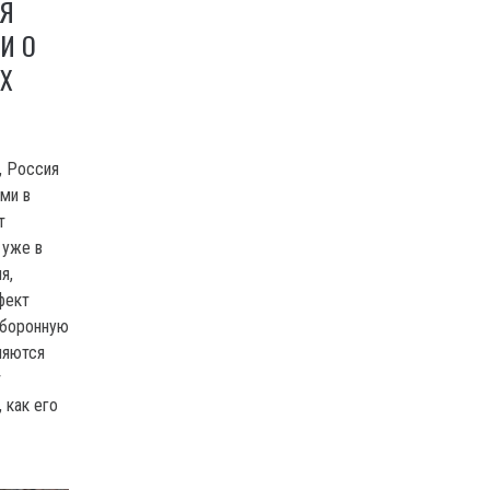
СЯ
И О
Х
, Россия
ми в
т
 уже в
я,
фект
оборонную
ляются
т
 как его