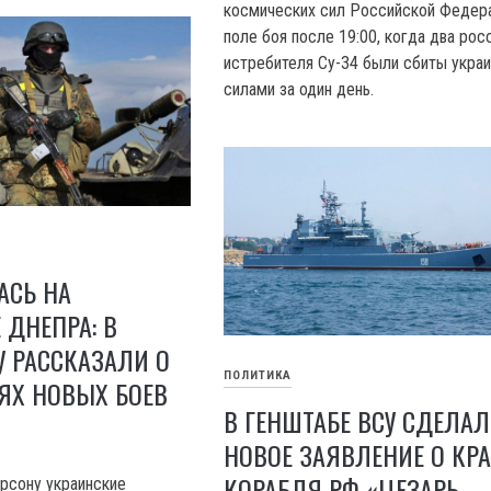
космических сил Российской Федера
поле боя после 19:00, когда два рос
истребителя Су-34 были сбиты укра
силами за один день.
АСЬ НА
 ДНЕПРА: В
У РАССКАЗАЛИ О
ПОЛИТИКА
ЯХ НОВЫХ БОЕВ
В ГЕНШТАБЕ ВСУ СДЕЛА
НОВОЕ ЗАЯВЛЕНИЕ О КРА
КОРАБЛЯ РФ «ЦЕЗАРЬ
ерсону украинские