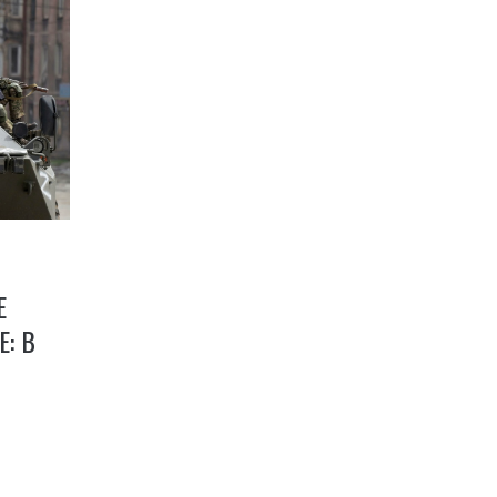
Е
: В