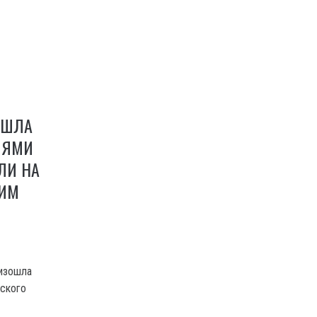
ОШЛА
ЛЯМИ
ЛИ НА
КИМ
оизошла
сского