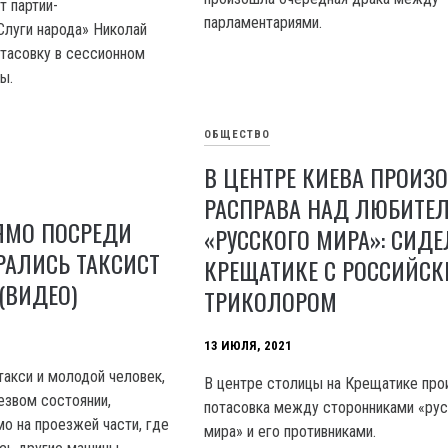
т партии-
парламентариями.
луги народа» Николай
тасовку в сессионном
ы.
ОБЩЕСТВО
В ЦЕНТРЕ КИЕВА ПРОИЗ
РАСПРАВА НАД ЛЮБИТЕ
ЯМО ПОСРЕДИ
«РУССКОГО МИРА»: СИДЕ
РАЛИСЬ ТАКСИСТ
КРЕЩАТИКЕ С РОССИЙС
(ВИДЕО)
ТРИКОЛОРОМ
13 ИЮЛЯ, 2021
такси и молодой человек,
В центре столицы на Крещатике пр
езвом состоянии,
потасовка между сторонниками «ру
мо на проезжей части, где
мира» и его противниками.