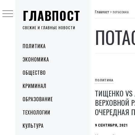
Skip
ГЛАВПОСТ
to
Главпост
>
потасовка
content
ПОТА
СВЕЖИЕ И ГЛАВНЫЕ НОВОСТИ
Primary
ПОЛИТИКА
Menu
ЭКОНОМИКА
ОБЩЕСТВО
ПОЛИТИКА
КРИМИНАЛ
ТИЩЕНКО VS 
ОБРАЗОВАНИЕ
ВЕРХОВНОЙ 
ОЧЕРЕДНАЯ 
ТЕХНОЛОГИИ
КУЛЬТУРА
9 СЕНТЯБРЯ, 2021