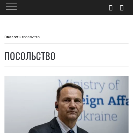
Skip
to
Главпост
>
посольство
content
ПОСОЛЬСТВО