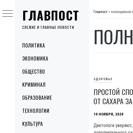
Skip
ГЛАВПОСТ
to
Главпост
>
полноценное 
content
ПОЛН
СВЕЖИЕ И ГЛАВНЫЕ НОВОСТИ
Primary
ПОЛИТИКА
Menu
ЭКОНОМИКА
ОБЩЕСТВО
ЗДОРОВЬЕ
КРИМИНАЛ
ПРОСТОЙ СПО
ОБРАЗОВАНИЕ
ОТ САХАРА ЗА
ТЕХНОЛОГИИ
10 НОЯБРЯ, 2020
КУЛЬТУРА
Диетологи уверяют,
дополнительного са