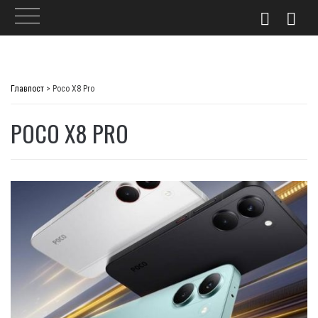
Skip
to
Главпост
>
Poco X8 Pro
content
POCO X8 PRO