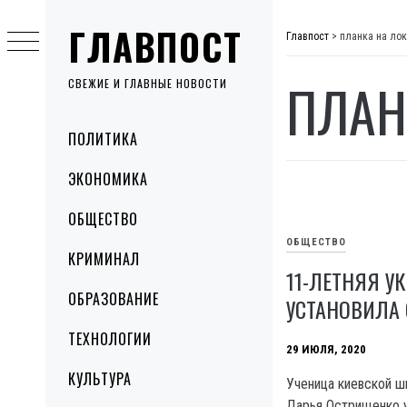
Skip
ГЛАВПОСТ
to
Главпост
>
планка на лок
content
ПЛАН
СВЕЖИЕ И ГЛАВНЫЕ НОВОСТИ
Primary
ПОЛИТИКА
Menu
ЭКОНОМИКА
ОБЩЕСТВО
ОБЩЕСТВО
КРИМИНАЛ
11-ЛЕТНЯЯ У
ОБРАЗОВАНИЕ
УСТАНОВИЛА
ТЕХНОЛОГИИ
29 ИЮЛЯ, 2020
КУЛЬТУРА
Ученица киевской ш
Дарья Острищенко 