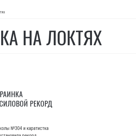
тях
КА НА ЛОКТЯХ
КРАИНКА
 СИЛОВОЙ РЕКОРД
колы №304 и каратистка
установила рекорд