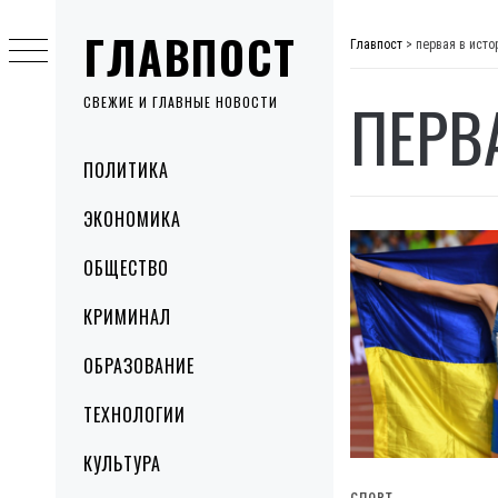
Skip
ГЛАВПОСТ
to
Главпост
>
первая в исто
content
ПЕРВ
СВЕЖИЕ И ГЛАВНЫЕ НОВОСТИ
Primary
ПОЛИТИКА
Menu
ЭКОНОМИКА
ОБЩЕСТВО
КРИМИНАЛ
ОБРАЗОВАНИЕ
ТЕХНОЛОГИИ
КУЛЬТУРА
СПОРТ