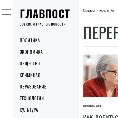
Skip
ГЛАВПОСТ
to
Главпост
>
перерасчёт
content
ПЕРЕ
СВЕЖИЕ И ГЛАВНЫЕ НОВОСТИ
Primary
ПОЛИТИКА
Menu
ЭКОНОМИКА
ОБЩЕСТВО
КРИМИНАЛ
ОБРАЗОВАНИЕ
ТЕХНОЛОГИИ
ЭКОНОМИКА
КУЛЬТУРА
КАК ДОБИТЬС