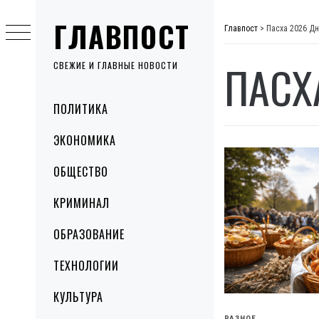
Skip
ГЛАВПОСТ
to
Главпост
>
Пасха 2026 Д
content
ПАСХ
СВЕЖИЕ И ГЛАВНЫЕ НОВОСТИ
Primary
ПОЛИТИКА
Menu
ЭКОНОМИКА
ОБЩЕСТВО
КРИМИНАЛ
ОБРАЗОВАНИЕ
ТЕХНОЛОГИИ
КУЛЬТУРА
РАЗНОЕ