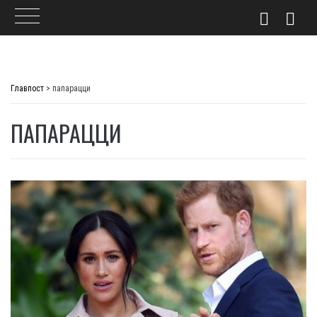
Skip
to
Главпост
>
папарацци
content
ПАПАРАЦЦИ