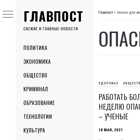
Skip
ГЛАВПОСТ
to
Главпост
>
опасно для ж
content
ОПАС
СВЕЖИЕ И ГЛАВНЫЕ НОВОСТИ
Primary
ПОЛИТИКА
Menu
ЭКОНОМИКА
ОБЩЕСТВО
ЗДОРОВЬЕ
ОБЩЕСТ
КРИМИНАЛ
РАБОТАТЬ БОЛ
ОБРАЗОВАНИЕ
НЕДЕЛЮ ОПА
– УЧЕНЫЕ
ТЕХНОЛОГИИ
КУЛЬТУРА
18 МАЯ, 2021