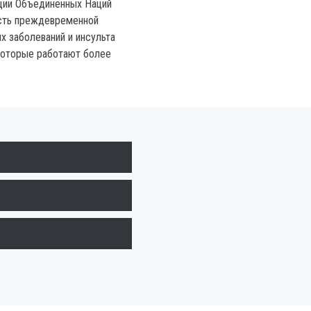
ции Объединенных Наций
ость преждевременной
х заболеваний и инсульта
которые работают более