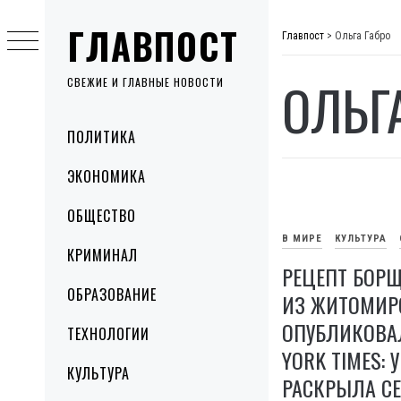
Skip
ГЛАВПОСТ
to
Главпост
>
Ольга Габро
content
ОЛЬГ
СВЕЖИЕ И ГЛАВНЫЕ НОВОСТИ
Primary
ПОЛИТИКА
Menu
ЭКОНОМИКА
ОБЩЕСТВО
В МИРЕ
КУЛЬТУРА
КРИМИНАЛ
РЕЦЕПТ БОР
ОБРАЗОВАНИЕ
ИЗ ЖИТОМИР
ОПУБЛИКОВАЛ
ТЕХНОЛОГИИ
YORK TIMES: 
КУЛЬТУРА
РАСКРЫЛА СЕ