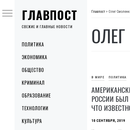
Skip
ГЛАВПОСТ
to
Главпост
>
Олег Смоленк
content
ОЛЕГ
СВЕЖИЕ И ГЛАВНЫЕ НОВОСТИ
Primary
ПОЛИТИКА
Menu
ЭКОНОМИКА
ОБЩЕСТВО
В МИРЕ
ПОЛИТИКА
КРИМИНАЛ
АМЕРИКАНСКИ
ОБРАЗОВАНИЕ
РОССИИ БЫЛ 
ЧТО ИЗВЕСТН
ТЕХНОЛОГИИ
КУЛЬТУРА
10 СЕНТЯБРЯ, 2019