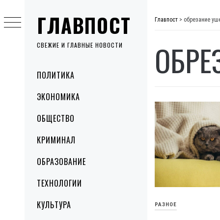
Skip
ГЛАВПОСТ
to
Главпост
>
обрезание уш
content
ОБРЕ
СВЕЖИЕ И ГЛАВНЫЕ НОВОСТИ
Primary
ПОЛИТИКА
Menu
ЭКОНОМИКА
ОБЩЕСТВО
КРИМИНАЛ
ОБРАЗОВАНИЕ
ТЕХНОЛОГИИ
КУЛЬТУРА
РАЗНОЕ