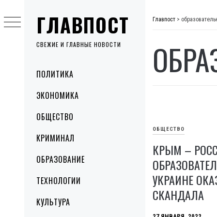
Skip
ГЛАВПОСТ
to
Главпост
>
образователь
content
ОБРА
СВЕЖИЕ И ГЛАВНЫЕ НОВОСТИ
Primary
ПОЛИТИКА
Menu
ЭКОНОМИКА
ОБЩЕСТВО
ОБЩЕСТВО
КРИМИНАЛ
КРЫМ – РОС
ОБРАЗОВАНИЕ
ОБРАЗОВАТЕ
УКРАИНЕ ОКА
ТЕХНОЛОГИИ
СКАНДАЛА
КУЛЬТУРА
27 ЯНВАРЯ, 2022