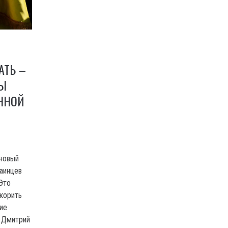
АТЬ –
НЫ
ННОЙ
 новый
аинцев
Это
скорить
ие
 Дмитрий