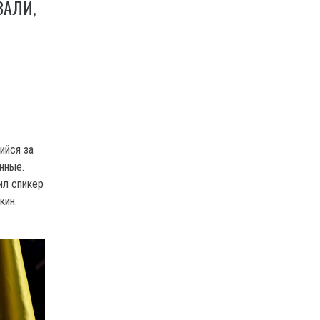
ЗАЛИ,
ийся за
нные.
ил спикер
кин.