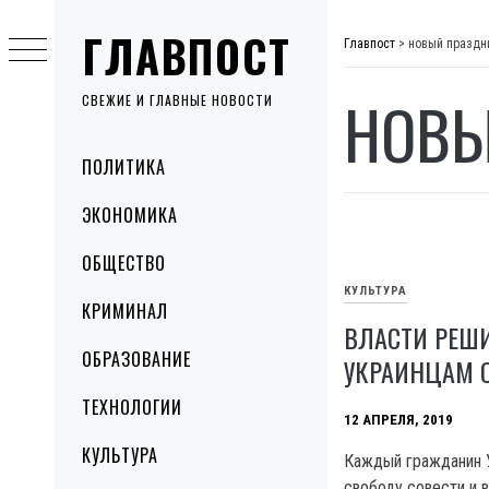
Skip
ГЛАВПОСТ
to
Главпост
>
новый праздн
content
НОВЫ
СВЕЖИЕ И ГЛАВНЫЕ НОВОСТИ
Primary
ПОЛИТИКА
Menu
ЭКОНОМИКА
ОБЩЕСТВО
КУЛЬТУРА
КРИМИНАЛ
ВЛАСТИ РЕШ
ОБРАЗОВАНИЕ
УКРАИНЦАМ О
ТЕХНОЛОГИИ
12 АПРЕЛЯ, 2019
КУЛЬТУРА
Каждый гражданин У
свободу совести и 