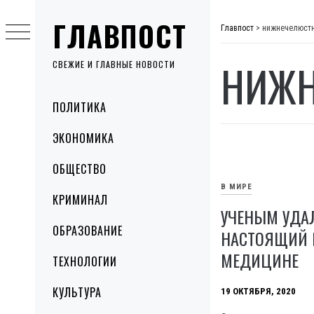
Skip
ГЛАВПОСТ
to
Главпост
>
нижнечелюстн
content
НИЖН
СВЕЖИЕ И ГЛАВНЫЕ НОВОСТИ
Primary
ПОЛИТИКА
Menu
ЭКОНОМИКА
ОБЩЕСТВО
В МИРЕ
КРИМИНАЛ
УЧЕНЫМ УДА
ОБРАЗОВАНИЕ
НАСТОЯЩИЙ 
МЕДИЦИНЕ
ТЕХНОЛОГИИ
КУЛЬТУРА
19 ОКТЯБРЯ, 2020