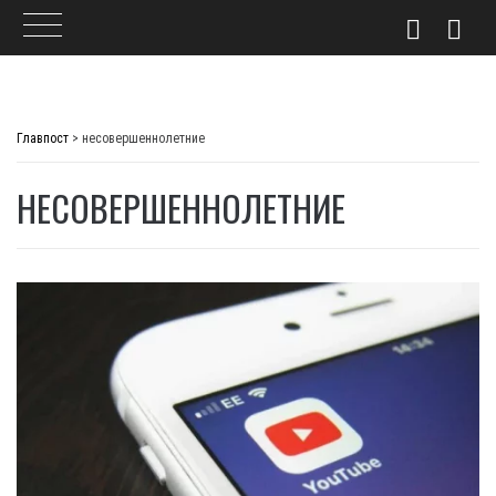
Skip
to
Главпост
>
несовершеннолетние
content
НЕСОВЕРШЕННОЛЕТНИЕ