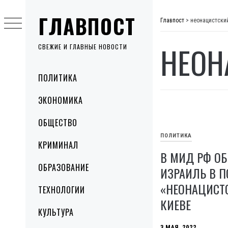
Skip
ГЛАВПОСТ
to
Главпост
>
неонацистски
content
НЕОН
СВЕЖИЕ И ГЛАВНЫЕ НОВОСТИ
Primary
ПОЛИТИКА
Menu
ЭКОНОМИКА
ОБЩЕСТВО
ПОЛИТИКА
КРИМИНАЛ
В МИД РФ О
ОБРАЗОВАНИЕ
ИЗРАИЛЬ В 
«НЕОНАЦИСТ
ТЕХНОЛОГИИ
КИЕВЕ
КУЛЬТУРА
3 МАЯ, 2022