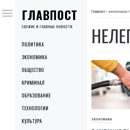
Skip
ГЛАВПОСТ
to
Главпост
>
нелегальная 
content
НЕЛЕ
СВЕЖИЕ И ГЛАВНЫЕ НОВОСТИ
Primary
ПОЛИТИКА
Menu
ЭКОНОМИКА
ОБЩЕСТВО
КРИМИНАЛ
ОБРАЗОВАНИЕ
ТЕХНОЛОГИИ
ЭКОНОМИКА
КУЛЬТУРА