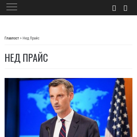
Skip
to
Главпост
>
Нед Прайс
content
НЕД ПРАЙС