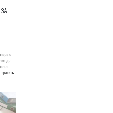
 ЗА
инцев о
лье до
зался
 тратить