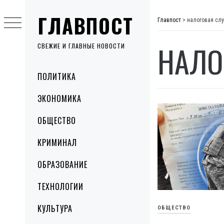
Skip
ГЛАВПОСТ
to
Главпост
>
налоговая сл
content
НАЛО
СВЕЖИЕ И ГЛАВНЫЕ НОВОСТИ
Primary
ПОЛИТИКА
Menu
ЭКОНОМИКА
ОБЩЕСТВО
КРИМИНАЛ
ОБРАЗОВАНИЕ
ТЕХНОЛОГИИ
КУЛЬТУРА
ОБЩЕСТВО