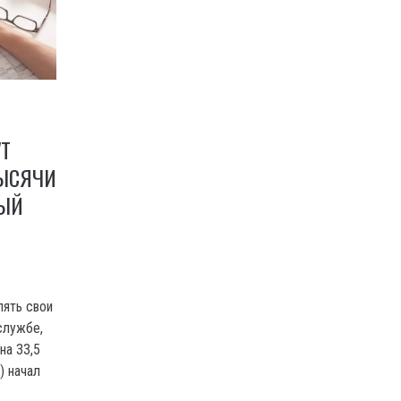
Т
ТЫСЯЧИ
ВЫЙ
лять свои
службе,
на 33,5
) начал