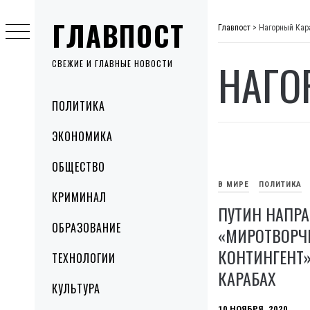
Skip
ГЛАВПОСТ
to
Главпост
>
Нагорный Кар
content
НАГО
СВЕЖИЕ И ГЛАВНЫЕ НОВОСТИ
Primary
ПОЛИТИКА
Menu
ЭКОНОМИКА
ОБЩЕСТВО
В МИРЕ
ПОЛИТИКА
КРИМИНАЛ
ПУТИН НАПР
ОБРАЗОВАНИЕ
«МИРОТВОРЧ
КОНТИНГЕНТ
ТЕХНОЛОГИИ
КАРАБАХ
КУЛЬТУРА
10 НОЯБРЯ, 2020