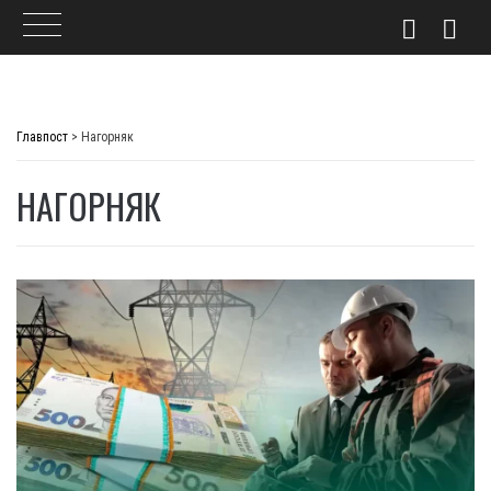
Skip
to
Главпост
>
Нагорняк
content
НАГОРНЯК