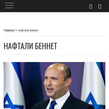
Skip
to
Главпост
>
Нафтали Беннет
content
НАФТАЛИ БЕННЕТ