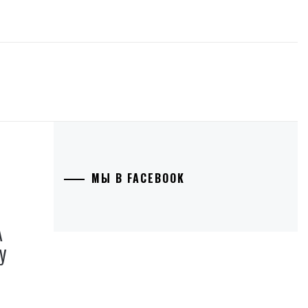
МЫ В FACEBOOK
А
У