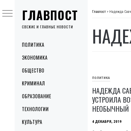
Skip
ГЛАВПОСТ
to
Главпост
>
Надежда Сав
content
НАДЕ
СВЕЖИЕ И ГЛАВНЫЕ НОВОСТИ
Primary
ПОЛИТИКА
Menu
ЭКОНОМИКА
ОБЩЕСТВО
ПОЛИТИКА
КРИМИНАЛ
НАДЕЖДА СА
ОБРАЗОВАНИЕ
УСТРОИЛА В
НЕОБЫЧНЫЙ 
ТЕХНОЛОГИИ
КУЛЬТУРА
4 ДЕКАБРЯ, 2019